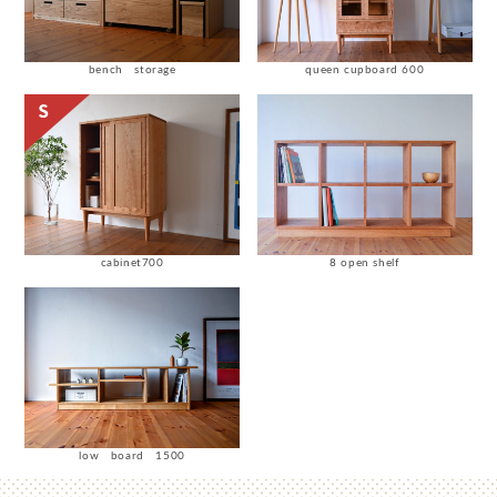
bench storage
queen cupboard 600
cabinet700
8 open shelf
low board 1500