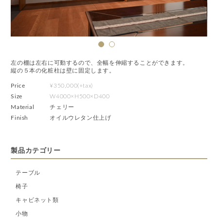
左の棚は左右に可動するので、全幅を伸縮することができます。
縦の５本の化粧柱は壁に固定します。
Price
¥350,000(+tax)
Size
W4000×H500×D400
Material
チェリー
Finish
オイルウレタン仕上げ
製品カテゴリー
テーブル
椅子
キャビネット類
小物