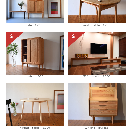
shelf1700
oval table 1200
cabinet700
TV board 4000
round table 1200
writing bureau