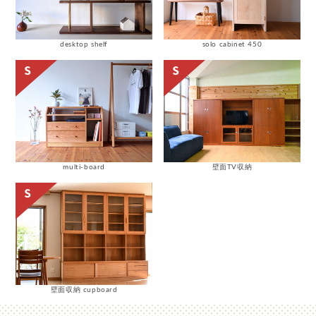
desktop shelf
solo cabinet 450
multi-board
壁面TV収納
壁面収納 cupboard