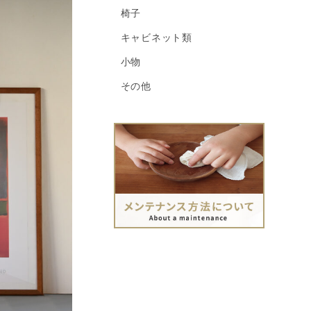
椅子
キャビネット類
小物
その他