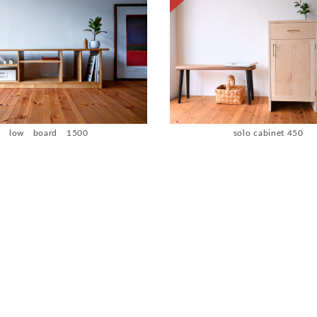
low board 1500
solo cabinet 450