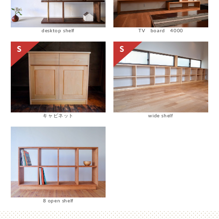
desktop shelf
TV board 4000
キャビネット
wide shelf
8 open shelf