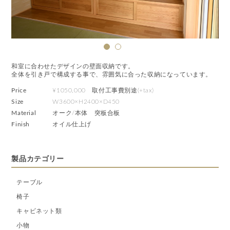
和室に合わせたデザインの壁面収納です。
全体を引き戸で構成する事で、雰囲気に合った収納になっています。
Price
¥1050,000 取付工事費別途(+tax)
Size
W3600×H2400×D450
Material
オーク/本体 突板合板
Finish
オイル仕上げ
製品カテゴリー
テーブル
椅子
キャビネット類
小物