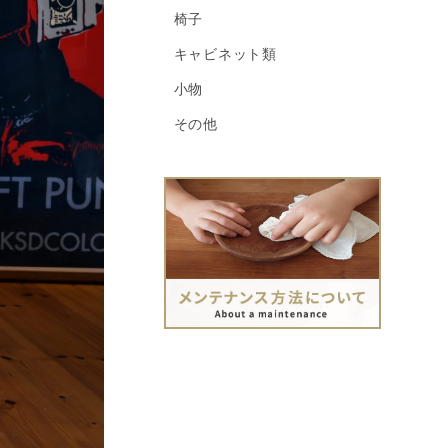
椅子
キャビネット類
小物
その他