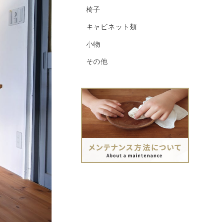
椅子
キャビネット類
小物
その他