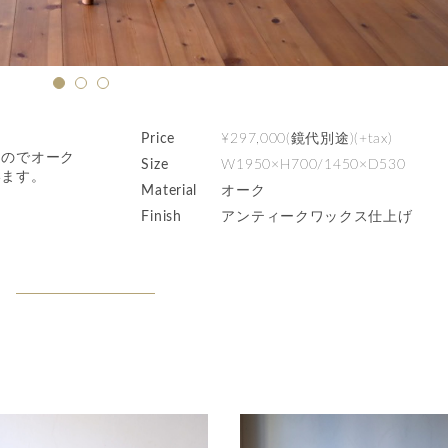
Price
¥297,000(鏡代別途)(+tax)
るのでオーク
Size
W1950×H700/1450×D530
います。
Material
オーク
Finish
アンティークワックス仕上げ